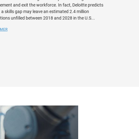
rement and exit the workforce. In fact, Deloitte predicts
quality control, 
 a skills gap may leave an estimated 2.4 million
easy to program 
tions unfilled between 2018 and 2028 in the U.S...
can pay for them
 MER
LES MER