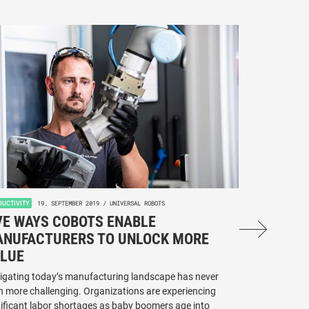
19. SEPTEMBER 2019 / UNIVERSAL ROBOTS
25. 
DUCTIVITY
PRODUCTIVITY
VE WAYS COBOTS ENABLE
RAPID-ROI
NUFACTURERS TO UNLOCK MORE
FOR FOOD 
LUE
ENGINEER 
igating today’s manufacturing landscape has never
Think your facili
n more challenging. Organizations are experiencing
collaborative rob
nificant labor shortages as baby boomers age into
automate second