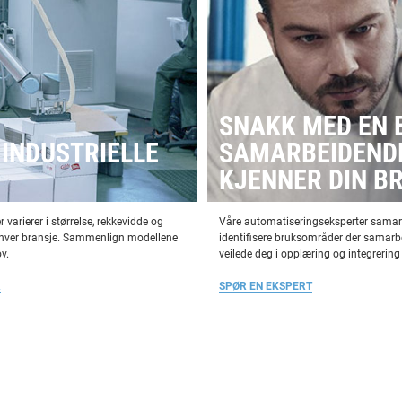
SNAKK MED EN 
 INDUSTRIELLE
SAMARBEIDEND
KJENNER DIN B
arierer i størrelse, rekkevidde og
Våre automatiseringseksperter samarb
enhver bransje. Sammenlign modellene
identifisere bruksområder der samarbe
v.
veilede deg i opplæring og integrerin
R
SPØR EN EKSPERT