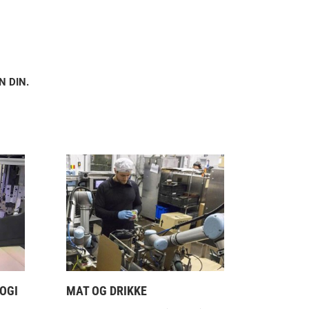
+45 89 93 
ur.ne@unive
robot
 DIN.
OGI
MAT OG DRIKKE