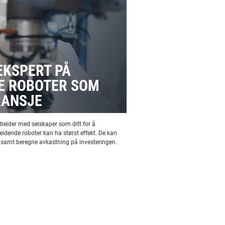
EKSPERT PÅ
E ROBOTER SOM
RANSJE
eider med selskaper som ditt for å
idende roboter kan ha størst effekt. De kan
g samt beregne avkastning på investeringen.