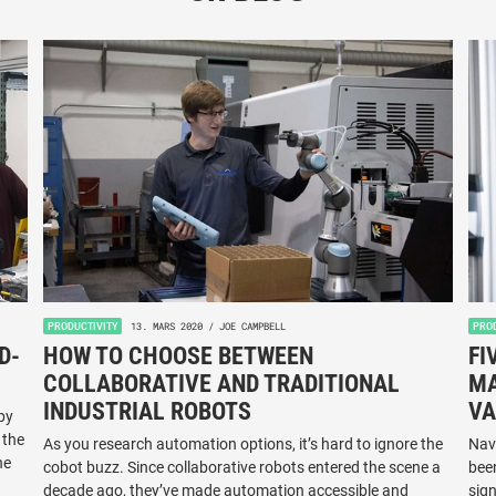
13. MARS 2020 / JOE CAMPBELL
PRODUCTIVITY
PRO
D-
HOW TO CHOOSE BETWEEN
FI
COLLABORATIVE AND TRADITIONAL
MA
INDUSTRIAL ROBOTS
VA
py
 the
As you research automation options, it’s hard to ignore the
Nav
he
cobot buzz. Since collaborative robots entered the scene a
bee
decade ago, they’ve made automation accessible and
sig