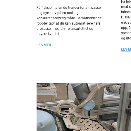
Få høy
med s
Få fleksibiliteten du trenger for å tilpasse
håndte
deg nye krav på en rask og
Disse 
konkurransedyktig måte. Samarbeidende
enkle 
roboter gjør at du kan automatisere flere
opp, f
prosesser med større ensartethet og
spekt
høyere kvalitet.
og ut
LES MER
LES 