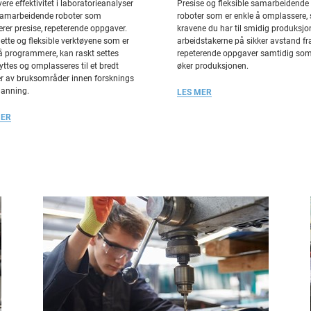
ere effektivitet i laboratorieanalyser
Presise og fleksible samarbeidende
amarbeidende roboter som
roboter som er enkle å omplassere, 
rer presise, repeterende oppgaver.
kravene du har til smidig produksjo
lette og fleksible verktøyene som er
arbeidstakerne på sikker avstand fr
å programmere, kan raskt settes
repeterende oppgaver samtidig so
lyttes og omplasseres til et bredt
øker produksjonen.
er av bruksområder innen forsknings
danning.
LES MER
MER