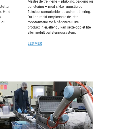
Mestre de tre P-ene – plukking, pakking og
støtter
palletering – med sikker, gunstig og
n. Hold
fleksibel samarbeidende automatisering.
a
Du kan raskt omplassere de lette
m du
robotarmene for å håndtere ulike
produktlinjer, eller du kan sette opp et lite
eller mobilt palleteringssystem.
LES MER