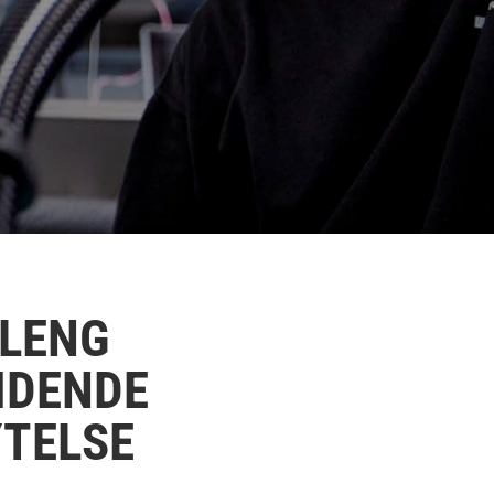
RLENG
IDENDE
YTELSE