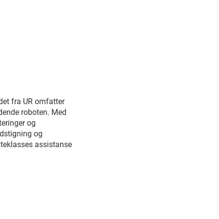
det fra UR omfatter
eidende roboten. Med
teringer og
rdstigning og
steklasses assistanse
G