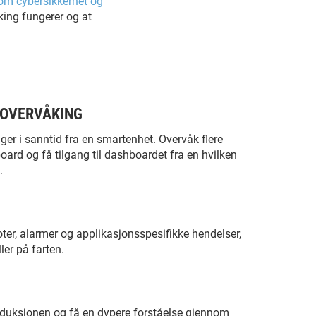
om cybersikkerhet og
king fungerer og at
 OVERVÅKING
nger i sanntid fra en smartenhet. Overvåk flere
oard og få tilgang til dashboardet fra en hvilken
.
ter, alarmer og applikasjonsspesifikke hendelser,
ler på farten.
produksjonen og få en dypere forståelse gjennom