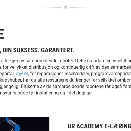
E
, DIN SUKSESS. GARANTERT.
i alle kjøp av samarbeidende roboter. Dette standard servicetilbu
 for vellykket distribusjon og kontinuerlig drift av den samarb
eportal,
myUR
, for reparasjoner, reservedeler, programvareoppda
apshuber, har du alle ressursene du trenger for vellykket ombo
ilgjengelig. Brukerne av de samarbeidende robotene får også før
varlig både før installering og i det daglige.
UR ACADEMY E-LÆRIN