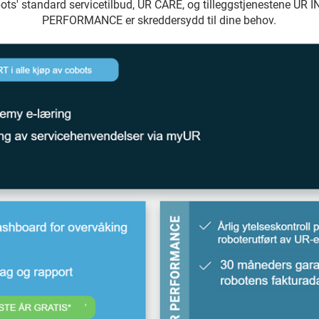
ots' standard servicetilbud, UR CARE, og tilleggstjenestene UR
PERFORMANCE er skreddersydd til dine behov.