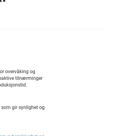
for overvåking og
roaktive tilnærminger
roduksjonstid.
som gir synlighet og