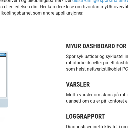
ersonvern og tilkoblingsbarhet? Del
disse vanlige spørsmålene 
n eller ledelsen din. Her kan dere lese om hvordan myUR-overvå
 tilkoblingsbarhet som andre applikasjoner.
MYUR DASHBOARD FOR
Spor syklustider og syklustelli
robotarbeidsceller på ett dashb
som helst nettverkstilkoblet PC
VARSLER
Motta varsler om stans på robo
uansett om du er på kontoret el
LOGGRAPPORT
Diagnostiser ineffektivitet i 