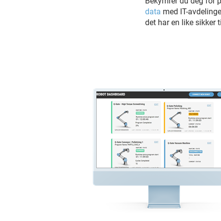
Bekymrer du deg for p
data
med IT-avdelinge
det har en like sikker